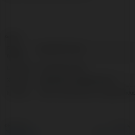
Kontakt:
Pełna
Ong gio Binh Duong
nazwa:
Lokalizacja:
Thủ Dầu Một, Vietnam
X/Twitter:
httpstwittercomonggiobinhduong
Facebook:
https://www.facebook.com/onggiobinhdu
© Ekademia.pl
Powered by
Polityka Prywatności