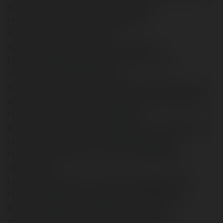
archives.com/ người dùng /one88betlive
https://artistecard.com/one88betlive
https://gifyu.com/betone881
https://os.mbed.com/users/one88betlive/
https://one88betlive.gallery.ru/
https://www
.bitdujour.com/profiles/c0O762
https://glints.com/vn/profile/public/80e934a5-cb3a-
46c1-abe8-51f9134ab330
https://heylink.me/bet860/
https://allmylinks.com/one88betlive
https://boersen.oeh-salzburg.at/author/one88betlive/
https://makersplace.com/one88betlive/about
http://www.babelcube.com/user/one88betlive-
one88betlive
https://www.zillow.com/profile/one88bet%20live
https://readthedocs.org/projects/one88betlive/
https://one88betlive.threadless.com/about
https://www.credly.com/users /one88bet-live