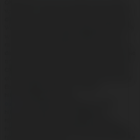
ONE88 không chỉ là một cái tên quen thuộc trong lĩnh
vực cá thu trực tuyến mà còn là biểu tượng của cấp độ
đẳng cấp và số lượng lớn trong ngành công nghiệp này.
Với sự kết hợp hoàn hảo giữa công nghệ tiên tiến và dịch
vụ khách hàng chuyên nghiệp, ONE88 đã khẳng định
mình là số lựa chọn hàng đầu cho những ai yêu thích cá
đánh thể thao, lô đề trực tuyến, sòng bạc trực tiếp và các
trò chơi đổi thưởng. Dưới đây là những điểm nổi bật của
ONE88 mà bạn không thể bỏ qua. Thông tin liên hệ: Địa
chỉ: 100 Phố Nhân Hòa, Nhân Chính, Thanh Xuân, Hà Nội
Email: one88bet.live@gmail.com Website:
https://one88bet.live/
Hastag:
one88
casnoone88nhacaione88linkva oone88
https://www.linkedin.com/in/one88betlive/
https://profile.hatena.ne.jp/one88betlive/profile
https://gradatar.com/fortunatelywombataec5dd8fd3
https://www.gta5-mods.com / người dùng/one88betlive