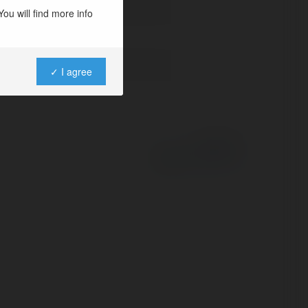
ou will find more info
✓ I agree
Powered by