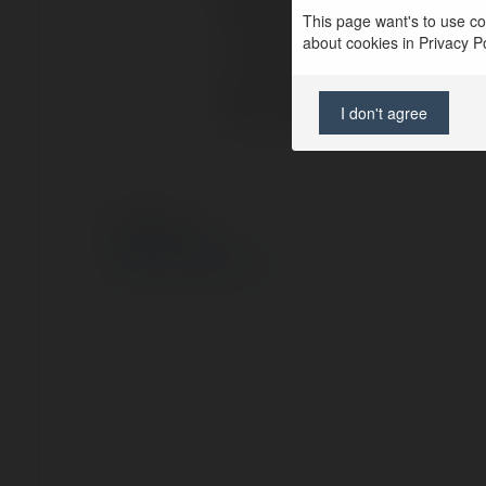
Pełna nazwa:
This page want's to use coo
about cookies in Privacy Pol
Lokalizacja:
Strona WWW:
I don't agree
© Ekademia.pl
Polityka Prywatności
Regulamin
|
Zażądaj zwrotu