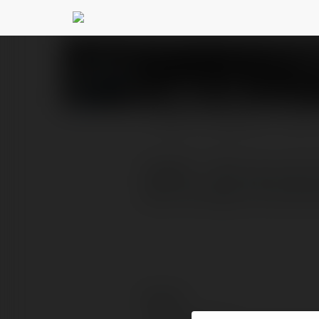
ONBET XIN
@onbetxin
PROFIL
PRODUKTY
BLOG
ONBET – Đỉnh cao cược t
đấu mỗi ngày với tỷ lệ k
Kontakt: