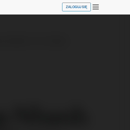
Toggle
ZALOGUJ SIĘ
navigation
me 2025 rn rn rn Onbet
ập Nhanh