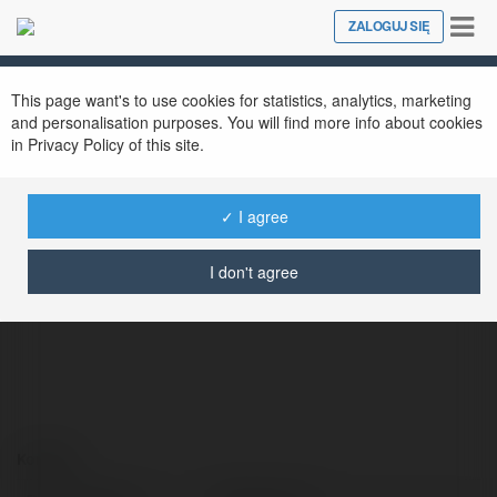
Tog
ZALOGUJ SIĘ
Close
nav
This page want's to use cookies for statistics, analytics, marketing
and personalisation purposes. You will find more info about cookies
in Privacy Policy of this site.
✓ I agree
Okvipcom Io
@okvipcomio
I don't agree
Kontakt: