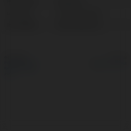
Pełna nazwa:
Okvipcom Io
Lokalizacja:
Hồ Chí Minh, Vietnam
Strona WWW:
https://okvipcom.io/
© Ekademia.pl
Powered by
Polityka Prywatności
Regulamin
|
Zażądaj
zwrotu