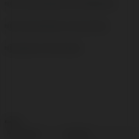
http://www.brenkoweb.com/user/21364/profile
https://www.jumpinsport.com/users/okvipio
http://gendou.com/user/okvipioo
Kontakt:
Pełna nazwa:
okkk vipio