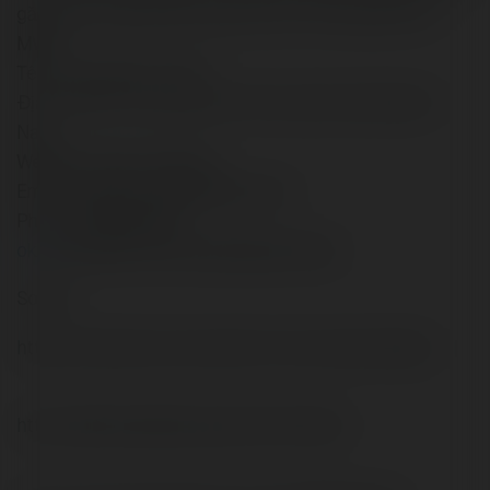
gắn kết của người tiêu dùng với các thương hiệu của
MWG.
Tên thương hiệu: OKVIP
Địa chỉ: 191 P. An Dương, Yên Phụ, Tây Hồ, Hà Nội, Việt
Nam
Website: https://okvip.io/
Email: tapdoanokvipio@gmail.com
Phone: 0946957962
okvip
okvipiolienminhokviptapdoanokvip
Social:
https://autismuk.com/autism-forum/users/okvipio/
http://jobboard.piasd.org/author/okvipio/