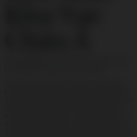
Khu Vực
Châu Á
Công ty
OKVIP
là nền tảng bán lẻ đa ngành nghề
số 1 Việt Nam về doanh thu và lợi nhuận.
Với chiến lược omni-channel, Công ty vận hành mạng
lưới hàng ngàn cửa hàng trên toàn quốc song song với
việc tận dụng hiểu biết sâu rộng về khách hàng thông qua
nền tảng dữ liệu lớn, năng lực chủ động triển khai các
hoạt động hỗ trợ bán lẻ được xây dựng nội bộ và liên tục
đổi mới công nghệ nhằm tạo ra trải nghiệm khách hàng
vượt trội và thống nhất ở mọi kênh cũng như nâng cao sự