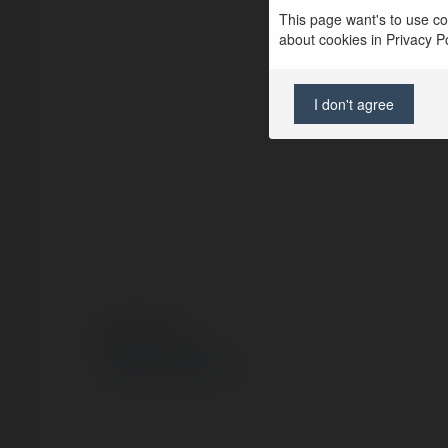
This page want's to use coo
about cookies in Privacy Pol
I don't agree
© Ekademia.pl
Polityka Prywatności
Regulamin
|
Zażądaj zwrotu