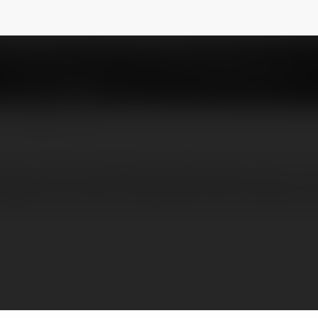
alkoholowedetoks84
NEWSLETTER
 są silnie szkodliwą substancją, przez co
wadzić do takich nieprzyjemnych symptomó