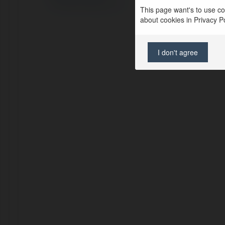
Regulamin
|
Zażądaj zwrotu
This page want's to use coo
about cookies in Privacy Pol
I don't agree