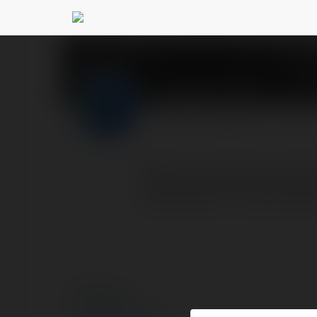
Detoks Łódź
@odtruwanie
PROFIL
PRODUKTY
BLOG
Napoje wysokoprocentowe
spożywanie może dopro
© Ekademia.pl
Polityka Prywatności