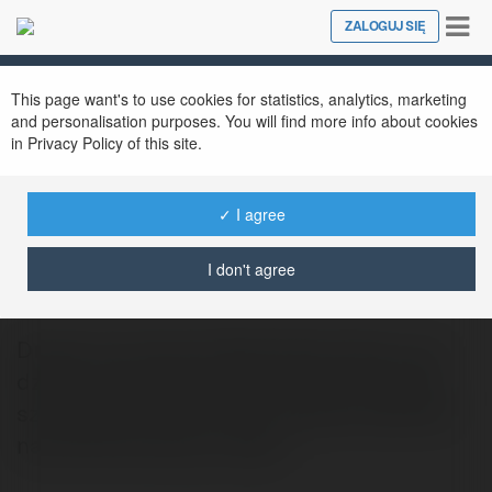
Tog
ZALOGUJ SIĘ
Close
nav
This page want's to use cookies for statistics, analytics, marketing
and personalisation purposes. You will find more info about cookies
in Privacy Policy of this site.
✓ I agree
Odtruwanie Poznań
@odtrucieaalkoholowe5
I don't agree
Droga do choroby alkoholowej, kiedy na co
dzień przyjmujemy alkohol, jest naprawdę
szczególnie krótka. Gdy używka przejmuje
nad nami kontrole, a stany…