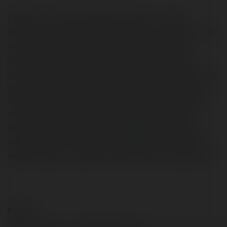
Droga do choroby alkoholowej, kiedy na co dzień
przyjmujemy alkohol, jest naprawdę szczególnie krótka.
Gdy używka przejmuje nad nami kontrole, a stany
trzeźwości są co raz krótsze powinno się szybko
zaczerpnąć pomocy specjalistów. Pierwszym etapem w
uzdrawianiu alkoholizmu jest odtruwanie alkoholowe.
Dzięki odtruwaniu alkoholowemu polepsza się ogólny
stan zdrowia pacjenta. Proces polega na dożylnym
dostarczeniu kroplówki zawierającej potrzebne leki
regenerujące. Odtruwanie powoduje likwidację głodu
alkoholowego i uzupełnienia elektrolitów w organizmie.
Kontakt: