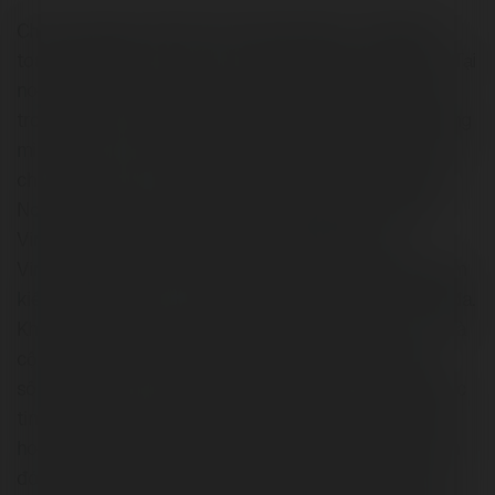
Chào mừng quý vị đến với novaworld.info – điểm đến
toàn diện dành cho mọi nhu cầu về nhà đất và tiện ích. Tại
novaworld.info, chúng tôi cung cấp giải pháp toàn diện
trong lĩnh vực bất động sản. Quý vị có thể lựa chọn thông
minh các dự án mua bán, phân phối, chuyển nhượng và
cho thuê từ các chủ đầu tư nổi bật trên thị trường như
Novaland, Nam Long, Khang Điền, Masterise Homes,
Vinhomes, Ecopark, Gamuda Land, Keppel Land,
VinaCapital Land, và nhiều đơn vị khác. Dù bạn đang tìm
kiếm ngôi nhà mơ ước, chúng tôi đều có thể hỗ trợ tối đa.
Không chỉ dừng lại ở bất động sản, novaworld.info còn là
cộng sự tin cậy trong việc nâng tầm chất lượng cuộc
sống của quý vị với các dịch vụ đa dạng. Từ thưởng thức
tinh hoa ẩm thực, đến lên kế hoạch cho kỳ nghỉ dưỡng
hoàn hảo, chúng tôi đáp ứng mọi mong muốn. Bên cạnh
đó, đội ngũ chuyên gia giàu kinh nghiệm của chúng tôi