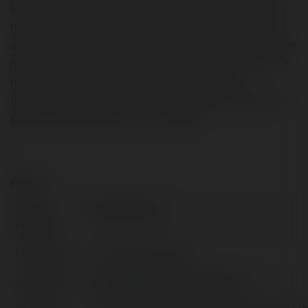
luôn sẵn sàng hỗ trợ về pháp lý bất động sản, quy trình
mua bán và cho thuê, đảm bảo mọi giao dịch của quý vị
diễn ra minh bạch và đúng pháp luật. novaworld.info – nơi
nâng tầm trải nghiệm của bạn. Hãy khám phá ngay hôm
nay để bắt đầu hành trình khám phá! Website:
https://novaworld.info Phone: Address: 2bis Nguyễn Thị
Minh Khai, Đa Kao, Quận 1, Hồ Chí Minh
Kontakt:
Pełna
Novaworld info
nazwa:
Lokalizacja:
Ho Chi Minh, Armenia
X/Twitter:
httpstwittercomnovaworldinfo