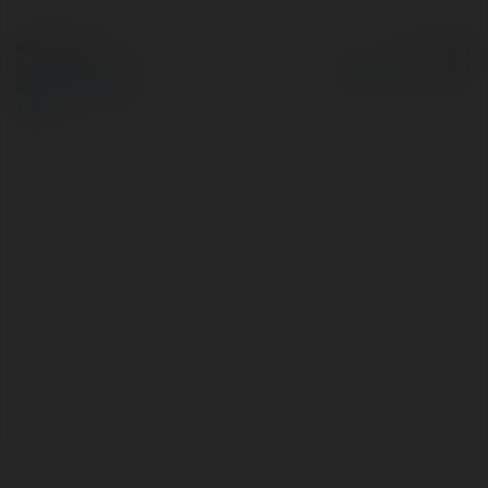
© Ekademia.pl
Powered by
Polityka Prywatności
Regulamin
|
Zażądaj
zwrotu