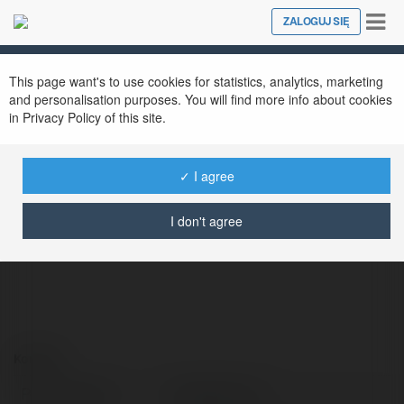
Tog
ZALOGUJ SIĘ
Close
nav
This page want's to use cookies for statistics, analytics, marketing
and personalisation purposes. You will find more info about cookies
in Privacy Policy of this site.
✓ I agree
Nohu90y Com
@nohu90ycom
I don't agree
Kontakt:
Pełna nazwa:
Nohu90y Com