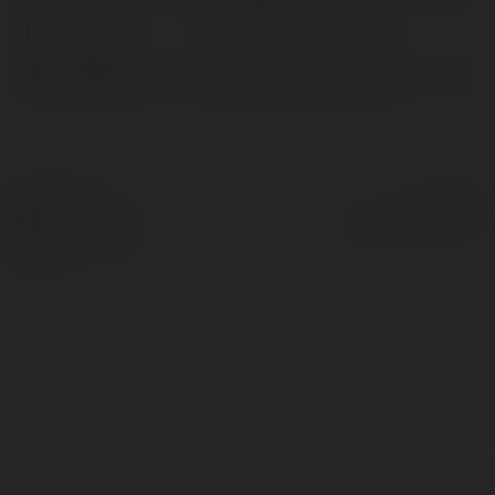
Lokalizacja:
Hồ Chí Minh, Vietnam
Strona WWW:
https://nohu90y.com/
© Ekademia.pl
Powered by
Polityka Prywatności
Regulamin
|
Zażądaj
zwrotu