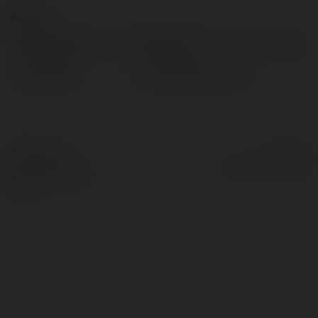
Kontakt:
Pełna nazwa:
Nohu7 club
Lokalizacja:
Hồ Chí Minh, Vietnam
© Ekademia.pl
Powered by
Polityka Prywatności
Regulamin
|
Zażądaj
zwrotu