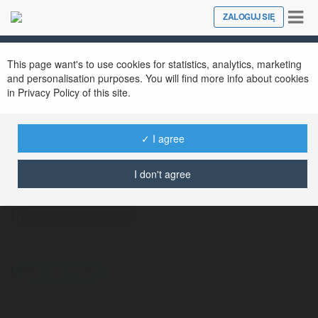
Tog
ZALOGUJ SIĘ
Close
nav
This page want's to use cookies for statistics, analytics, marketing
and personalisation purposes. You will find more info about cookies
in Privacy Policy of this site.
✓ I agree
Nohu7 club
@nohu7club
I don't agree
https://nohu7.club/
https://nohu7.club/