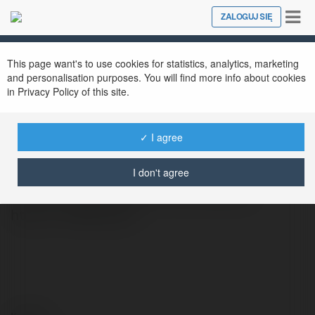
Tog
ZALOGUJ SIĘ
Close
nav
This page want's to use cookies for statistics, analytics, marketing
and personalisation purposes. You will find more info about cookies
nk88qpon nk88qpon
@nk88qpon
in Privacy Policy of this site.
✓ I agree
NK88 LINK VAO NK88 SIEU TOC 2026 |
I don't agree
DANG KY HOT NGAY 88KrnEmail:
OmiMontay441@gmail.comrnWebsite:
https://nk88.qpon/