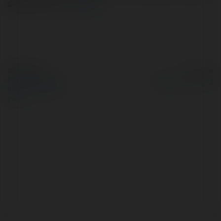
sáng tạo và c
więcej
© Ekademia.pl
Powered by
Polityka Prywatności
Regulamin
|
Zażądaj
zwrotu