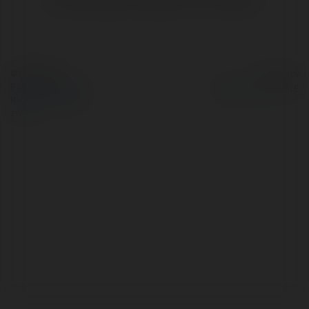
© Ekademia.pl
Powered by
Polityka Prywatności
Regulamin
|
Zażądaj
zwrotu