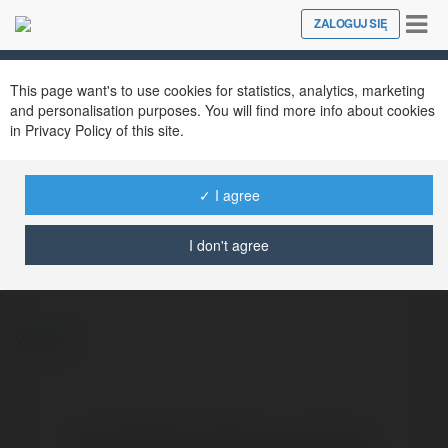
Tog
ZALOGUJ SIĘ
Close
nav
This page want's to use cookies for statistics, analytics, marketing
and personalisation purposes. You will find more info about cookies
in Privacy Policy of this site.
✓ I agree
niss
@niss
I don't agree
więcej
Brak widzialnych wpisów w tym miejscu.