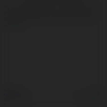
Việc nhập khẩu đồ gia dụng từ Trung Quốc đang ngày
càng trở nên phổ biến tại thị trường Việt Nam nhờ vào
mẫu mã đa dạng, giá thành cạnh tranh và chất lượng
ngày
więcej
© Ekademia.pl
Powered by
Polityka Prywatności
Regulamin
|
Zażądaj
zwrotu