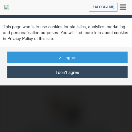
Tog
ZALOGUJ SIĘ
Close
nav
Ekademia.pl
nhập khẩu đồ gia dụng Trung Quốc
Newsletter
This page want's to use cookies for statistics, analytics, marketing
and personalisation purposes. You will find more info about cookies
in Privacy Policy of this site.
✓ I agree
I don't agree
nhập khẩu đồ gia dụng Trung Quốc