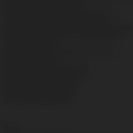
https://www.dibiz.com/nam620191
https://writeablog.net/sv88uscomm/sv88-da-ga-
campuchia https://sv88uscomm.tistory.com/3
https://sv88uscomm.seesaa.net/article/515913362.html?
1749114186 https://sv88uscomm.hashnode.dev/sv88-
thuong-nong-moi-tuan
https://sv88uscomm.federatedjournals.com/sv88-
khong-gioi-han-gio-choi/
https://sv88uscomm.amebaownd.com/
https://sv88uscom.therestaurant.jp/
https://sv88uscom.themedia.jp/
https://sv88uscom.theblog.me/
https://sv88uscom.storeinfo.jp/
Kontakt: