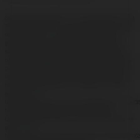
SV88: Thiên Đường Giải Trí Trực Tuyến, Đắm Chìm Trong
Thế Giới Đa Gà Online Trong thời đại công nghệ số bùng
nổ, nhu cầu giải trí trực tuyến ngày càng tăng cao. Và
giữa vô vàn lựa chọn, SV88 nổi lên như một ngôi sao
sáng, thu hút hàng triệu người chơi bởi sự đa dạng, hấp
dẫn và chất lượng dịch vụ vượt trội. Bài viết này sẽ cùng
bạn khám phá SV88, đặc biệt là trải nghiệm tuyệt vời khi
tham gia đa gà online tại nha cái này. Link bài viết khác:
https://yourtrendingstories.com/sv88uscomm/sv88-
game-bai-uy-tin
https://www.theotaku.com/worlds/sv88uscomm/view
https://www.notebook.ai/documents/1871033
https://www.keepandshare.com/discuss4/22838/sv88-
game-i-th-ng
https://www.echinacities.com/blogs/detail/2540538/196