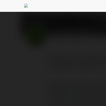
Nhà Đài Lu88
@nhilu88
PROFIL
PRODUKTY
BLOG
LU88 được cấp phép bởi
mang đến cho người chơi
LU88 được cấp phép bởi PAGCO
trải nghiệm ca cược thể thao, 
di động.
lu88
nhacailu88lu88ho
Sơn, Tổ 3, Long Biên, Hà Nội,