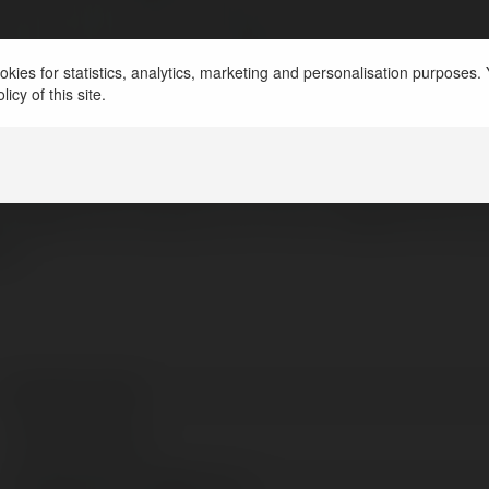
tps://www.youtube.com/@lu88homes https://www.pint
mes https://gravatar.com/lu88homes https://bit.ly/m/
kies for statistics, analytics, marketing and personalisation purposes. Y
homes https://www.behance.net/lu88homes https://li
icy of this site.
/ https://linksta.cc/@lu88homes https://igli.me/lu88
 https://www.geogebra.org/u/lu88homes
page/lu88homes https://givestar.io/profile/45918e3
://lu88homes.wordpress.com/ Phone: 0986547342 Addre
Nam
Nhà Đài Lu88
Hà Nội, Armenia
httpstwittercomlu88homes