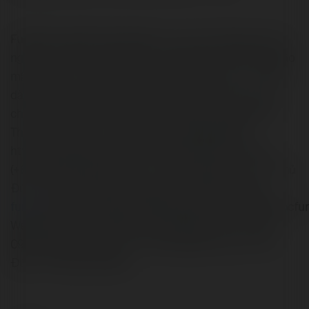
Fun88 mang đến không gian ca cược lý tưởng cho mọi
người chơi. Với sự đầu tư vào công nghệ và hệ thống bảo
mật, nha cái cam kết giao dịch minh bạch, nạp – rút dễ
dàng và các chương trình khuyến mãi liên tục. Kho trò
chơi phong phú từ thể thao, bắn ca đến live gamebai.
Thông tin liên hệ: Thương hiệu: FUN88 Website:
https://fun88z.club/ Email: care@fun88z.club SĐT:
(+84) 0921 678 954 Địa chỉ: 117 Trần Não, Bình An, TP. Thủ
Đức, TP. HCM, Việt Nam Zipcode: 700000 Hashtag:
fun88
fun88zfun88clubfun88dangkynhacaifun88cuocfu
Website: https://fun88zclub.mypixieset.com/ Phone:
0921 678 954 Address: 117 Trần Não, Bình An, TP. Thủ
Đức, TP. HCM, Việt Nam