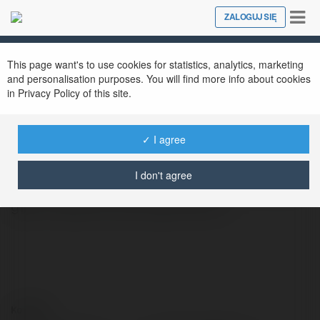
Tog
ZALOGUJ SIĘ
Close
nav
This page want's to use cookies for statistics, analytics, marketing
Nhà cái WW88
@nhciww888
and personalisation purposes. You will find more info about cookies
in Privacy Policy of this site.
✓ I agree
WW88 là nhà cái hàng đầu cung cấp đa
dạng trò chơi cá cược, từ cá cược thể thao
I don't agree
đến casino trực tuyến, mang đến trải nghiệm
giải trí tuyệt vời cho người chơi. h
Kontakt: