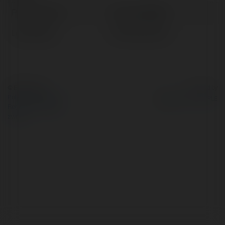
Pełna nazwa:
Nhà cái WW88
Lokalizacja:
Hà Nội, Vietnam
© Ekademia.pl
Powered by
Polityka Prywatności
Regulamin
|
Zażądaj
zwrotu