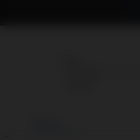
https://w
https://
Kontakt:
Pełna nazwa:
Lokalizacja:
© Ekademia.pl
Polityka Prywatności
Regulamin
|
Zażądaj zwrotu