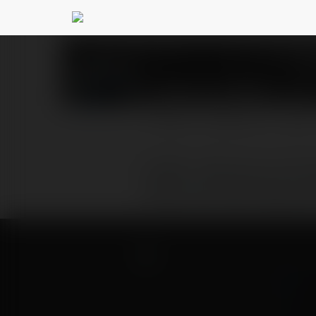
Nhà Cái VL88
@nhcivl88
PROFIL
PRODUKTY
BLOG
"VL88 – Nhà cái uy tín h
đá gà. Giao diện đẹp, bả
VL88
 – Ch
cap không
VL88
vl88