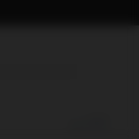
Powered by