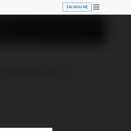
Toggle
ZALOGUJ SIĘ
navigation
p đa dạng sản phẩm giải