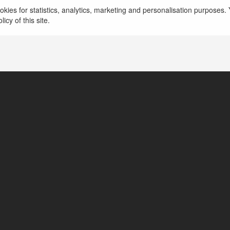
Nhà Cái VIP79
kies for statistics, analytics, marketing and personalisation purposes. Y
icy of this site.
Gò Vấp, Vietnam
https://vip7799.net/