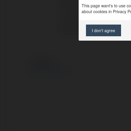
Pełna nazwa:
This page want's to use coo
about cookies in Privacy Pol
Lokalizacja:
Strona WWW:
I don't agree
© Ekademia.pl
Polityka Prywatności
Regulamin
|
Zażądaj zwrotu