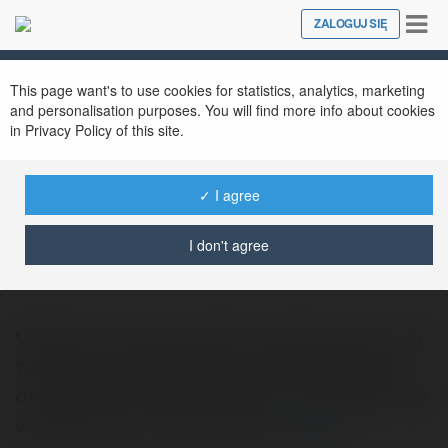
Tog
ZALOGUJ SIĘ
Close
nav
This page want's to use cookies for statistics, analytics, marketing
and personalisation purposes. You will find more info about cookies
in Privacy Policy of this site.
✓ I agree
Nhà cái Vin88
@nhcivin8814
I don't agree
Vin88 là một cổng game bài đổi thưởng trực
tuyến hàng đầu, nổi bật với hệ thống game
đa dạng như Tiến lên, Tài xỉu, Xóc đĩa, Bắn cá
và hàng loạt slot game hấp d
więcej