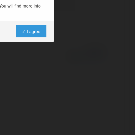
ou will find more info
✓ I agree
Powered by