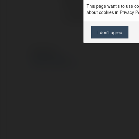
Pełna nazwa:
This page want's to use coo
about cookies in Privacy Pol
Lokalizacja:
I don't agree
© Ekademia.pl
Polityka Prywatności
Regulamin
|
Zażądaj zwrotu