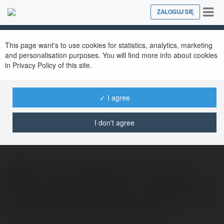
Tog
ZALOGUJ SIĘ
Close
nav
This page want's to use cookies for statistics, analytics, marketing
and personalisation purposes. You will find more info about cookies
in Privacy Policy of this site.
✓ I agree
Nhà cái KM88 KM88
@nhcikm88km882
I don't agree
KM88 - Nhà cái KM88 uy tín số 1 châu Á
2025| Ưu đãi +88k KM88 – Thương hiệu cá
cược nổi bật trong cộng đồng cược thủ Việt,
ghi điểm nhờ chính sách hoàn trả rõ