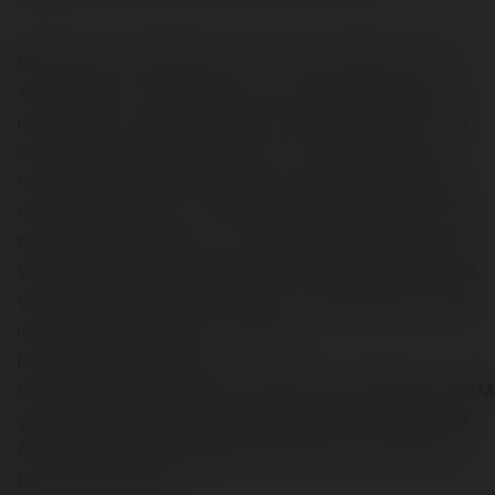
KM88 - Nhà cái KM88 uy tín số 1 châu Á 2025| Ưu đãi
+88k KM88 – Thương hiệu cá cược nổi bật trong cộng
đồng cược thủ Việt, ghi điểm nhờ chính sách hoàn trả rõ
ràng, chăm sóc khách hàng túc trực 24/7 và chương
trình VIP dành riêng cho người chơi trung thành. KM88
không chỉ là nhà cái – đó là hệ sinh thái cá cược chuyên
nghiệp. Thông tin liên hệ: - Thương hiệu: KM88 - Địa chỉ:
12 Ng. 24 Đ. Đại Mỗ, Đai Mễ, Nam Từ Liêm, Hà Nội 100000,
Việt Nam - Zipcode: 10000 - Phone: 0834120993 - Email:
Infor@KM88.restaurant - Website:
https://km88.restaurant
KM88
nhacaiKM88trangchuKM88thethaoKM88casino
Website: https://km88.restaurant/ Phone: 0834120993
Address: 12 Ng. 24 Đ. Đại Mỗ, Đai Mễ, Nam Từ Liêm, Hà
Nội 100000, Việt Nam