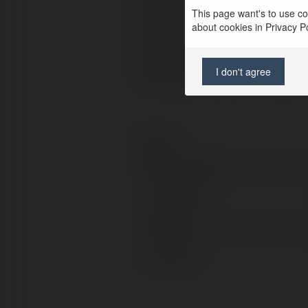
This page want's to use coo
không chỉ nổi bật bởi giao diệ
about cookies in Privacy Pol
thống bảo mật an toàn. Tham g
năm 2025. Website: http://je
I don't agree
Thành phố Đà Lạt, Lâm Đồng.
Kontakt:
Pełna nazwa:
Lokalizacja:
X/Twitter:
Facebook: