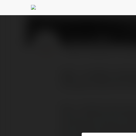
Nhà Cái IWIN
@nhciiwin3
PROFIL
PRODUKTY
BLOG
IWIN – Tải IWIN CLUB S
thượng lưu dành cho nhữn
IWIN – Tải IWIN CLUB Sòng Bạ
những ai yêu thích các trò chơ
gian chơi game sang trọng, hiệ
chơi có thể truy cập trang web