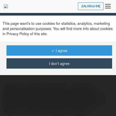
Tog
ZALOGUJ SIĘ
Close
nav
This page want's to use cookies for statistics, analytics, marketing
and personalisation purposes. You will find more info about cookies
in Privacy Policy of this site.
✓ I agree
Nhà cái HM88
@nhcihm88
I don't agree
HM88 to wiodąca platforma zakładów
online w Wietnamie, oferująca setki gier, od
slotów, przez strzelanie do ryb, kasyno na
żywo, po sporty wirtualne. Przyjazny