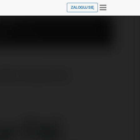
Toggle
ZALOGUJ SIĘ
navigation
o88 là cổng game đổi
e Đổi