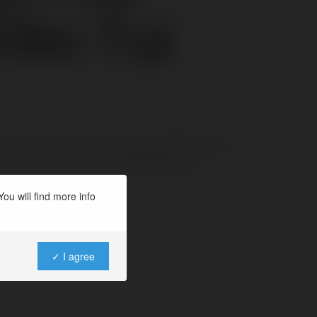
Đầu Tại
ởng lựa chọn. Sở hữu giao diện hiện đại,
n tạo cơ hội kiếm thưởng mỗi ngày.
ou will find more info
✓ I agree