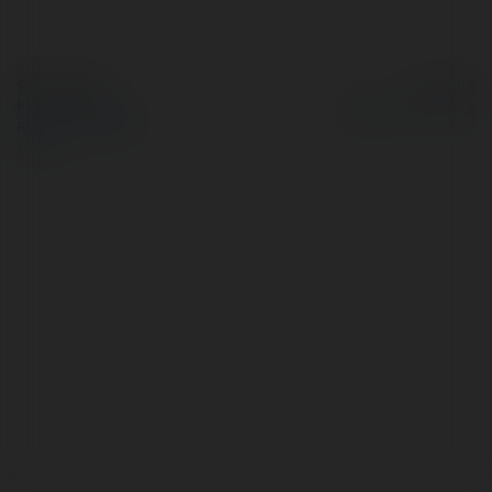
© Ekademia.pl
Powered by
Polityka Prywatności
Regulamin
|
Zażądaj
zwrotu