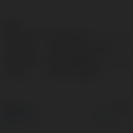
Kontakt:
Pełna nazwa:
nhà cái BONG88
Lokalizacja:
88 Phạm Viết Chánh,, Vietnam
Strona WWW:
https://bong88s.com/
X/Twitter:
httpsxcombong88scom
© Ekademia.pl
Powered by
Polityka Prywatności
Regulamin
|
Zażądaj
zwrotu