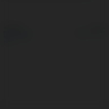
© Ekademia.pl
Powered by
Polityka Prywatności
Regulamin
|
Zażądaj
zwrotu