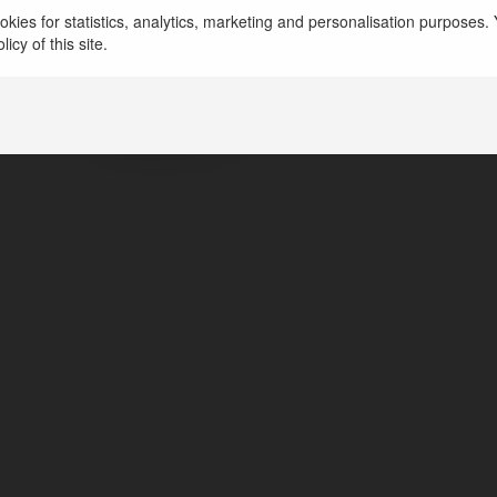
kies for statistics, analytics, marketing and personalisation purposes. Y
https://9bet12.com/
icy of this site.
@9bet12com
9bet12com