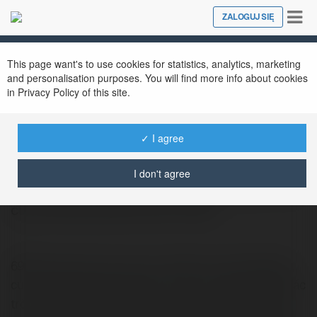
Tog
ZALOGUJ SIĘ
Close
nav
This page want's to use cookies for statistics, analytics, marketing
and personalisation purposes. You will find more info about cookies
in Privacy Policy of this site.
Nhà Cái 69VN
@nhci69vn9
✓ I agree
69VN là nhà cái cá cược trực tuyến uy tín tại
I don't agree
Việt Nam, cung cấp đa dạng sản phẩm từ cá
cược thể thao đến các trò chơi…
69VN là nhà cái cá cược trực tuyến uy tín tại Việt Nam,
cung cấp đa dạng sản phẩm từ cá cược thể thao đến các
trò chơi slot hấp dẫn. Với giao diện thân thiện, hệ thống