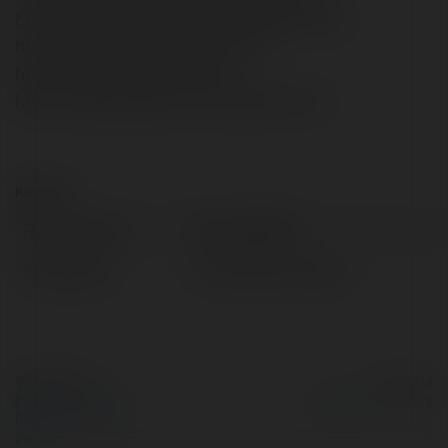
https://www.producthunt.com/@69vnn1com
https://www.twitch.tv/69vnn1com
https://issuu.com/69vnn1com
https://sites.google.com/view/69vnn1com
Kontakt:
Pełna nazwa:
Nhà Cái 69VN
Lokalizacja:
Hồ Chí Minh, Vietnam
© Ekademia.pl
Powered by
Polityka Prywatności
Regulamin
|
Zażądaj
zwrotu