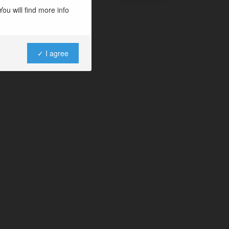
ou will find more info
✓ I agree