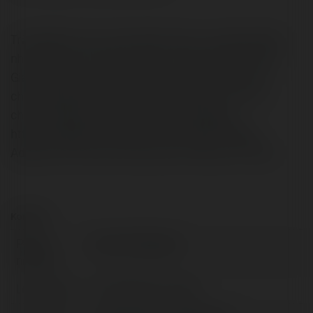
Trải nghiệm các trò chơi game bai trực tuyến hấp dẫn
như baccarat, roulette, tai xỉu, xoc đĩa với dealer thật.
Giao diện sắc nét, cược linh hoạt, trả thưởng nhanh
chóng. Daga39 mang đến song bài online uy tín và
chuyên nghiệp cho người chơi Việt. Website:
https://daga39.to/casino/ Phone: 0987373829
Address: 337 Huỳnh Văn Bánh, Phú Nhuận, TP HCM
Kontakt:
Pełna
Nha Đài Daga39
nazwa:
Lokalizacja:
Hồ Chí Minh, Armenia