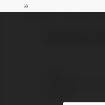
VN88
@nhacaivn881
PROFIL
PRODUKTY
BLOG
NEWSLETTER
VN88 đặc biệt chú trọng
khách hàng chuyên nghiệ
Kontakt:
Pełna nazwa:
Lokalizacja: