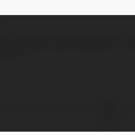
 đến trải nghiệm người dùng bằng cách cung
p, hoạt
VN88
Vietnam