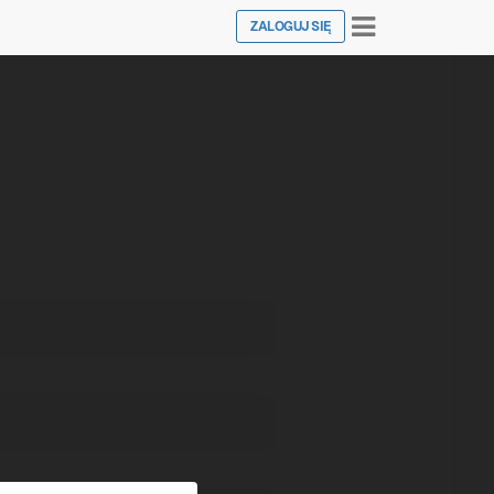
Toggle
ZALOGUJ SIĘ
navigation