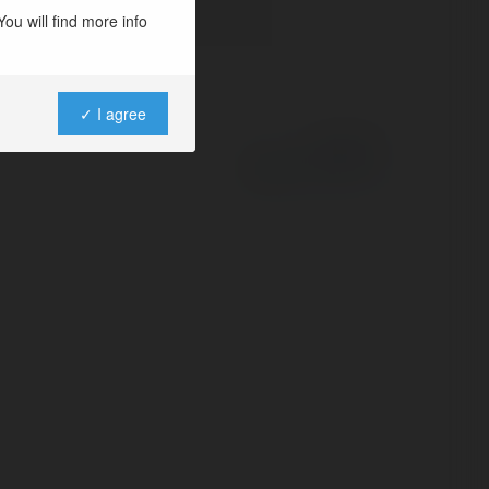
ou will find more info
✓ I agree
Powered by