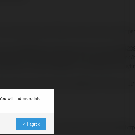
ou will find more info
✓ I agree