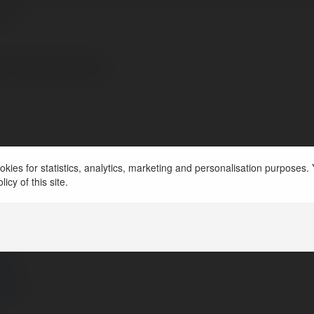
rts 
 7, Hồ Chí Minh, Việt Nam
kies for statistics, analytics, marketing and personalisation purposes. Y
icy of this site.
1com/
com/
rt1com