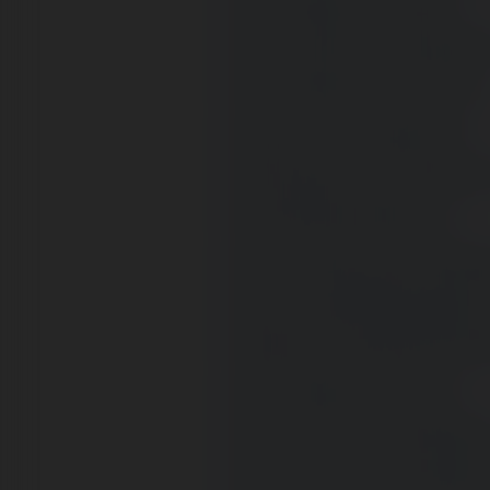
- 
https://nhacaimksport1com.tumblr.com/
- 
https://www.reddit.com/user/nhacaimkspor
- 
https://nhacaimksport1com.wordpress.com
- 
https://gravatar.com/nhacaimksport1com
- 
https://sites.google.com/view/nhacaimkspo
- 
https://ameblo.jp/nhacaimksport1com/
- 
https://www.liveinternet.ru/users/nhacaimk
- 
https://archive.org/details/@nhacaimkspor
- 
https://jakle.sakura.ne.jp/pukiwiki/?nhaca
- 
https://nhacaimksport1com.webflow.io/
- 
https://www.mixcloud.com/nhacaimksport
- 
https://www.deviantart.com/nhacaimkspor