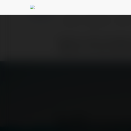
Nhà cái Mksport
@nhac
PROFIL
PRODUKTY
BLOG
Mksport | Nhà Cái Mkspo
Mksport tự hào là điểm đ
Mkspor