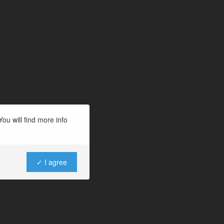
ou will find more info
✓ I agree