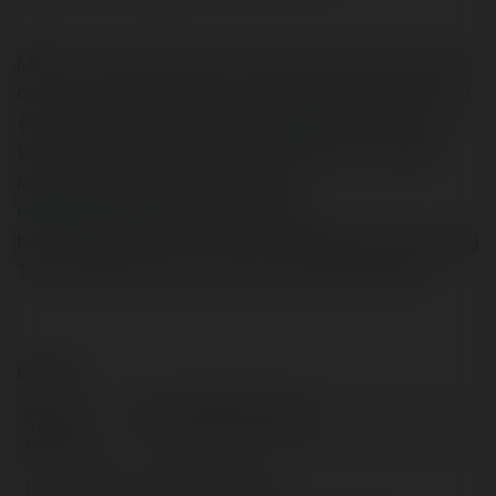
M88 là nhà cái thể thao trực tuyến tốt nhất hiện nay cho
các cược thủ đam mê bóng đá, golf, esports ở Việt Nam.
Đăng nhập nhà cái M88 tại trang bet88ve.com chính
thức để nhận các khuyến mãi hấp dẫn nhất mà M88
Mansion mang chơi cho thành viên.
m88
bet88vem88bet88ve Website:
https://bet88ve.com/ Phone: 0878659784 Address: 699
Tân Triều Mới, Tân Triều, Thanh Trì, Hà Nội, Việt Nam
Kontakt:
Pełna
NhacaiM88 bet88ve
nazwa:
Lokalizacja:
Ha Noi, Armenia