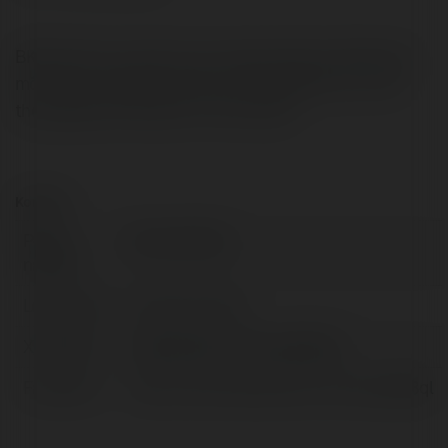
BK8 chăm sóc người chơi với loạt khuyến mãi đặc biệt
mỗi tuần: thưởng nạp, hoàn trả không giới hạn, ưu đãi
theo giải đấu thể thao lớn. Tất cả được
Kontakt:
Pełna
Nhacai bk8ql
nazwa:
Lokalizacja:
Ha Noi, Armenia
X/Twitter:
httpstwittercomnhacaibk8ql
Facebook:
https://www.facebook.com/nhacaibk8ql