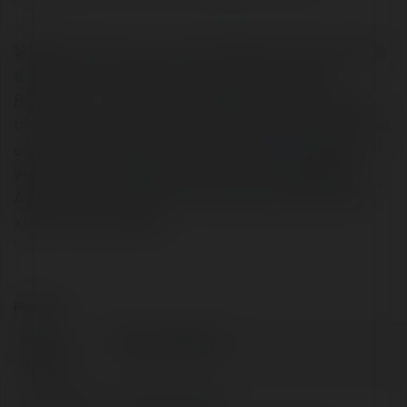
188BET là trang cược uy tín hàng đầu châu Á, hoạt động
từ 2006, được cấp phép bởi Isle of Man. Website
88betxo.com chính thức của 188BET ở Việt Nam giúp
truy cập link vào để chơi game đa dạng từ cược thể thao,
eSports đến slot game đỉnh cao nhất.
188bet
88betxo
Website: https://88betxo.com/ Phone: 0998258632
Address: 115 P. Hoàng Văn Thái, Khương Trung, Thanh
Xuân, Hà Nội, Việt Nam
Kontakt:
Pełna
Nhacai 88betxo
nazwa:
Lokalizacja:
Ha Noi, Armenia