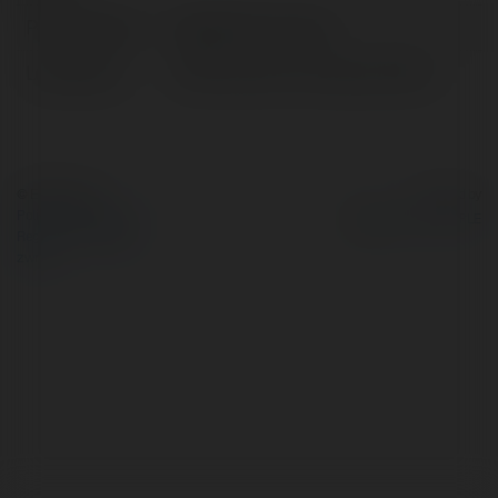
Pełna nazwa:
Nguyễn Duy Travel
Lokalizacja:
121B HuỳnhThúc Kháng, Vietnam
© Ekademia.pl
Powered by
Polityka Prywatności
Regulamin
|
Zażądaj
zwrotu