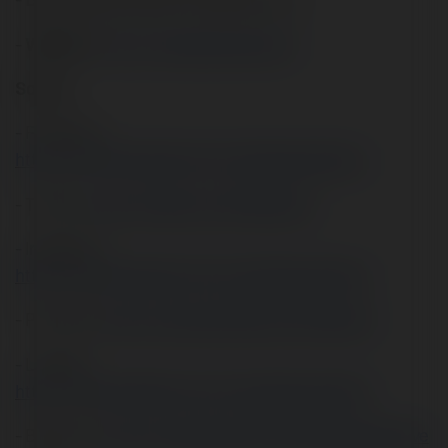
-
Email:
ngoaihanganh.live@gmail.com
-
Website:
https://ngoaihanganh.live/
Social:
- Facebook:
https://www.facebook.com/ngoaihanganhlive/
- Twitter:
https://twitter.com/NHAlivehn
- Instagram:
https://www.instagram.com/ngoaihanganhlive/
- Pinterest:
https://www.pinterest.com/NHAlive/
- Linkedin:
https://www.linkedin.com/in/ngoaihanganhlive/
- Behance:
https://www.behance.net/ngoaihanganhlive