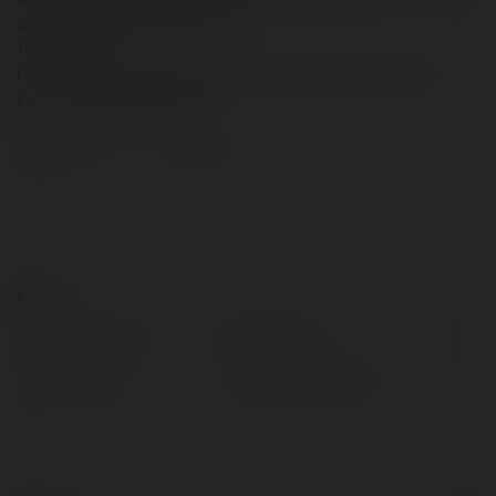
quyền bởi website 
https://nghienanh.com/
Thông tin chi tiết
Địa Chỉ: 203 Ấp 3, Phước Khánh, Nhơn Trạch, Đồng Nai 76265, Việt Nam
Email : nghienanh2024@gmail.com
 #nghienanh 
nghienanh.com
anhanime
Kontakt:
Pełna nazwa:
nghien anh
Lokalizacja:
Dong Nai, Vietnam