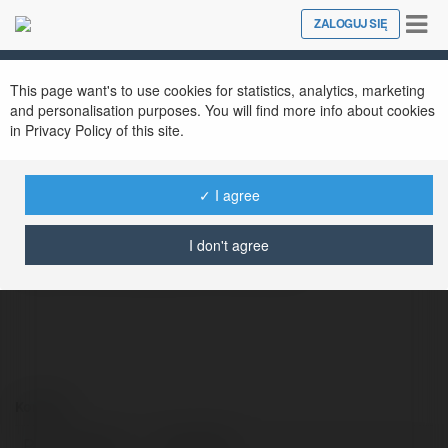
Tog
ZALOGUJ SIĘ
Close
nav
New 88v1
@new88v1
This page want's to use cookies for statistics, analytics, marketing
and personalisation purposes. You will find more info about cookies
in Privacy Policy of this site.
New88 là một trong những nhà cái cá cược
✓ I agree
online uy tín hàng đầu Châu Á. Với hệ thống
game đa dạng, giao diện thân thiện, chính
I don't agree
sách ưu đãi hấp dẫn và đội ngũ
Kontakt:
Pełna nazwa:
New 88v1