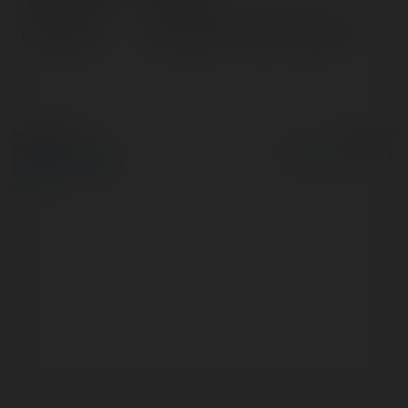
Lokalizacja:
Thành phố Hồ Chí Min, Vietnam
© Ekademia.pl
Powered by
Polityka Prywatności
Regulamin
|
Zażądaj
zwrotu