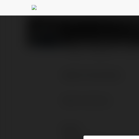
Tomek Piechowiak
@n
PROFIL
PRODUKTY
BLOG
Apteki internetowe
Apteki internetowe
Kontakt: