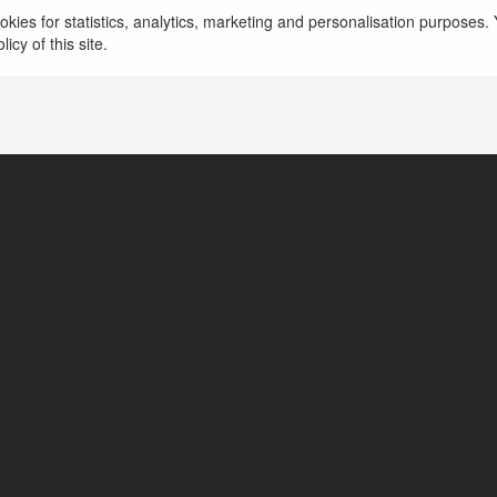
Tomek Piechowiak
kies for statistics, analytics, marketing and personalisation purposes. Y
icy of this site.
Kowary, Poland