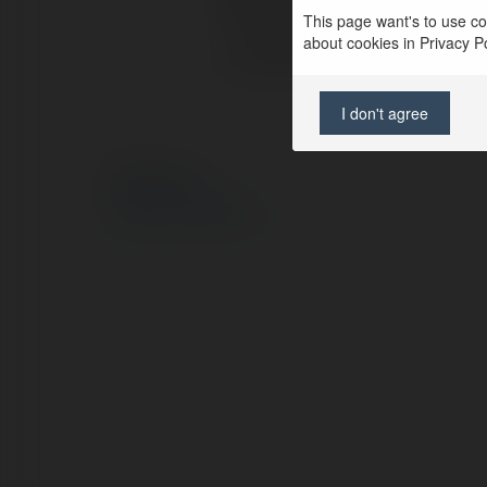
Pełna nazwa:
This page want's to use coo
about cookies in Privacy Pol
Lokalizacja:
I don't agree
© Ekademia.pl
Polityka Prywatności
Regulamin
|
Zażądaj zwrotu