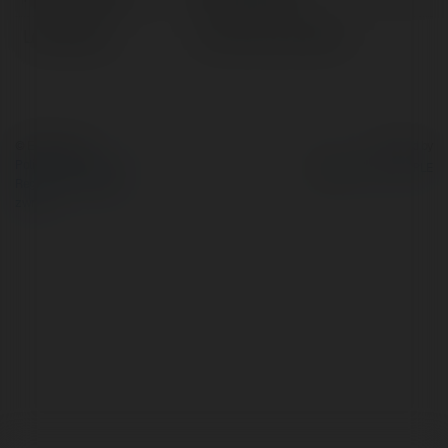
Lokalizacja:
Ha Noi City, Vietnam
© Ekademia.pl
Powered by
Polityka Prywatności
Regulamin
|
Zażądaj
zwrotu