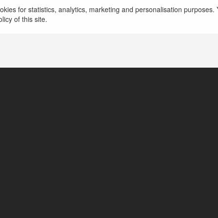
Nelson Loc
kies for statistics, analytics, marketing and personalisation purposes. Y
icy of this site.
Hanoi, Vietnam
https://ship4p.com/author/nelsonloc0411/