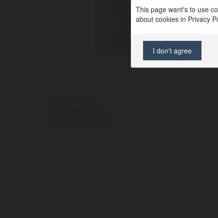
Pełna nazwa:
This page want's to use coo
about cookies in Privacy Pol
Lokalizacja:
Strona WWW:
I don't agree
© Ekademia.pl
Polityka Prywatności
Regulamin
|
Zażądaj zwrotu