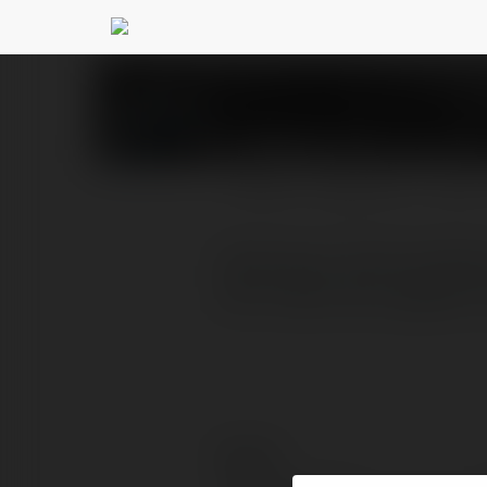
Nelson Loc
@nelsonloc0411
PROFIL
PRODUKTY
BLOG
Chào bạn, tôi tên là Nels
Với 3 năm kinh nghiệm t
Kontakt: