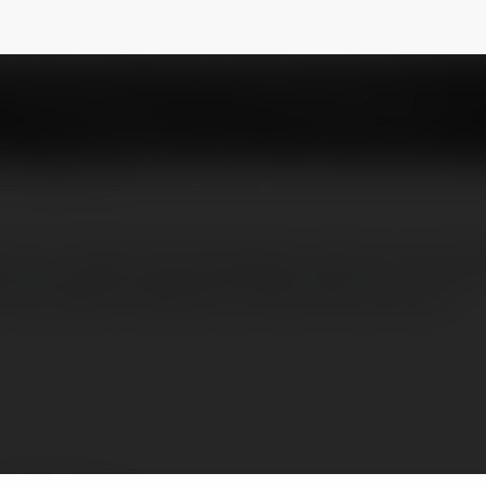
NEWSLETTER
on Loc. Hiện tại tôi đang làm việc ở vị trí Con
rong ngành Logistics, mong muốn của tôi l